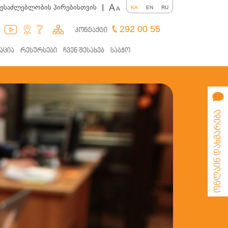
A
შესაძლებლობის პირებისთვის
|
KA
EN
RU
A
292 00 55
კონტაქტი
აცია
რესურსები
ჩვენ შესახებ
საბჭო
ონლაინ დახმარება