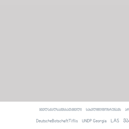
ყველაქალსაქვსსათქმელი
სახელმწიფოზრუნავს
ა
LAS
ვა
DeutscheBotschaftTiflis
UNDP Georgia