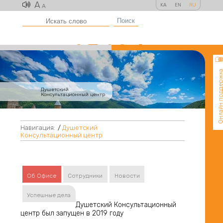
A
KA
EN
RU
A
Поиск
Онлайн поддер
Душетский
Консультационный центр
Навигация:
/
Душетский
Консультационный центр
Об Офисе
Сотрудники
Новости
Успешные дела
Душетский Консультационный
центр был запущен в 2019 году