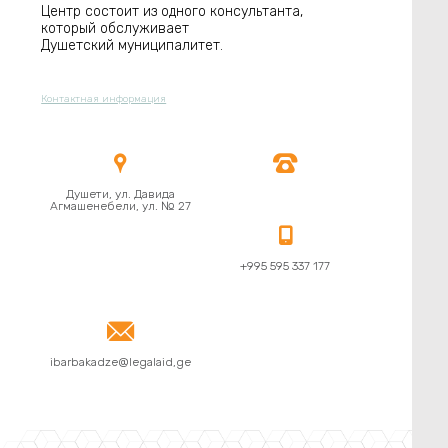
Центр состоит из одного консультанта,
который обслуживает
Душетский муниципалитет.
Контактная информация


Душети, ул. Давида
Агмашенебели, ул. № 27

+995 595 337 177

ibarbakadze@legalaid,ge